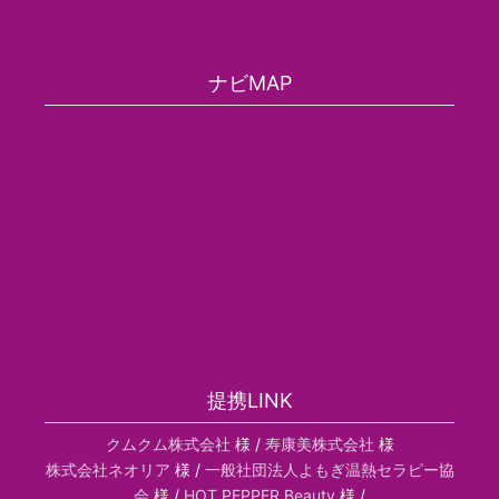
ナビMAP
提携LINK
クムクム株式会社
様 /
寿康美株式会社
様
株式会社ネオリア
様 /
一般社団法人よもぎ温熱セラピー協
会
様 /
HOT PEPPER Beauty
様 /