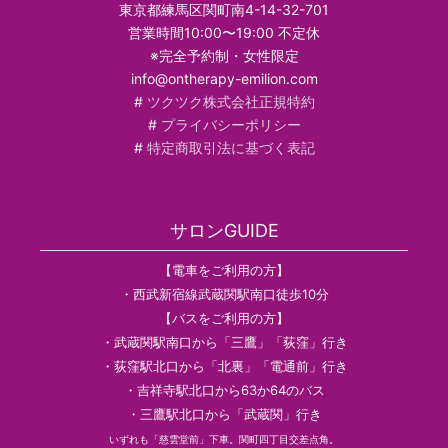
東京都練馬区関町南4-14-32-701
営業時間10:00〜19:00 不定休
※完全予約制・女性限定
info@ontherapy-emilion.com
#
ツクツク株式会社正規特約
#
プライバシーポリシー
#
特定商取引法に基づく表記
サロンGUIDE
【電車をご利用の方】
・西武新宿線武蔵関駅南口徒歩10分
【バスをご利用の方】
・武蔵関駅南口から「三鷹」「荻窪」行き
・荻窪駅北口から「北裏」「電通前」行き
・吉祥寺駅北口から63か64のバス
・三鷹駅北口から「武蔵関」行き
いずれも「慈雲堂前」下車。関町四丁目交差点角。