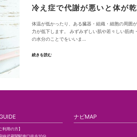
冷え症で代謝が悪いと体が
体温が低かったり、ある臓器・組織・細胞の周囲が
力が低下します。 みずみずしい肌や若々しい筋肉
の水分のことでをいいま…
続きを読む
UIDE
ナビMAP
ご利用の方】
宿線武蔵関駅南口徒歩10分