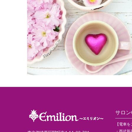
サロンG
【電車を
・西武新