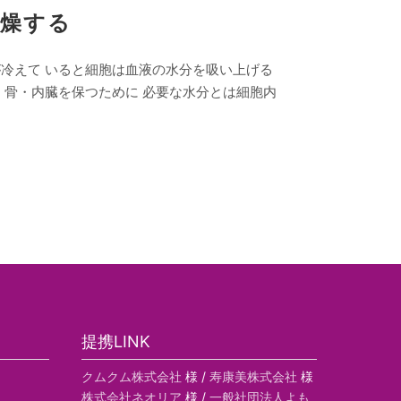
乾燥する
冷えて いると細胞は血液の水分を吸い上げる
・骨・内臓を保つために 必要な水分とは細胞内
提携LINK
クムクム株式会社
様 /
寿康美株式会社
様
株式会社ネオリア
様 /
一般社団法人よも