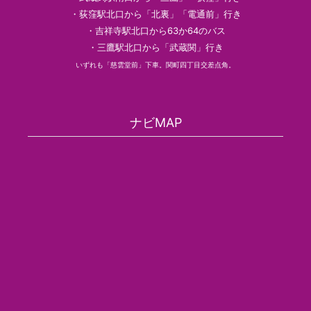
・荻窪駅北口から「北裏」「電通前」行き
・吉祥寺駅北口から63か64のバス
・三鷹駅北口から「武蔵関」行き
いずれも「慈雲堂前」下車。関町四丁目交差点角。
ナビMAP