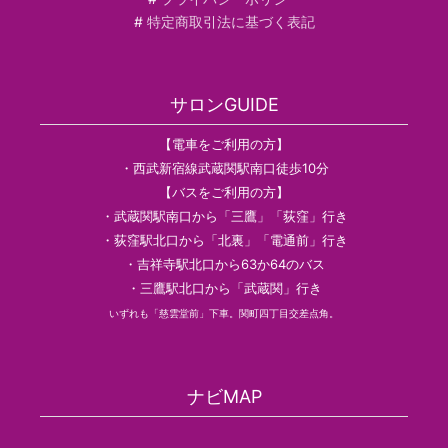
#
特定商取引法に基づく表記
サロンGUIDE
【電車をご利用の方】
・西武新宿線武蔵関駅南口徒歩10分
【バスをご利用の方】
・武蔵関駅南口から「三鷹」「荻窪」行き
・荻窪駅北口から「北裏」「電通前」行き
・吉祥寺駅北口から63か64のバス
・三鷹駅北口から「武蔵関」行き
いずれも「慈雲堂前」下車。関町四丁目交差点角。
ナビMAP