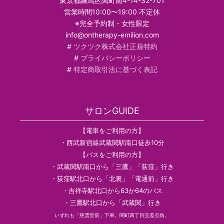
東京都練馬区関町南4-14-32-701
営業時間10:00〜19:00 不定休
※完全予約制・女性限定
info@ontherapy-emilion.com
#
ツクツク株式会社正規特約
#
プライバシーポリシー
#
特定商取引法に基づく表記
サロンGUIDE
【電車をご利用の方】
・西武新宿線武蔵関駅南口徒歩10分
【バスをご利用の方】
・武蔵関駅南口から「三鷹」「荻窪」行き
・荻窪駅北口から「北裏」「電通前」行き
・吉祥寺駅北口から63か64のバス
・三鷹駅北口から「武蔵関」行き
いずれも「慈雲堂前」下車。関町四丁目交差点角。