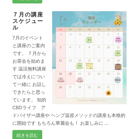
７月の講座
スケジュー
ル
7月のイベント
と講座のご案内
です。 ７月から
お茶会を始めま
す 温活無料講座
では冷えについ
て一緒に お話し
できたらと思っ
ています。 知的
CBDライフ ア
ドバイザー講座や ヘンプ温巡メソッドの講座も本格的
に開始です もちろん華麗会も！ お楽しみに ...
続きを読む