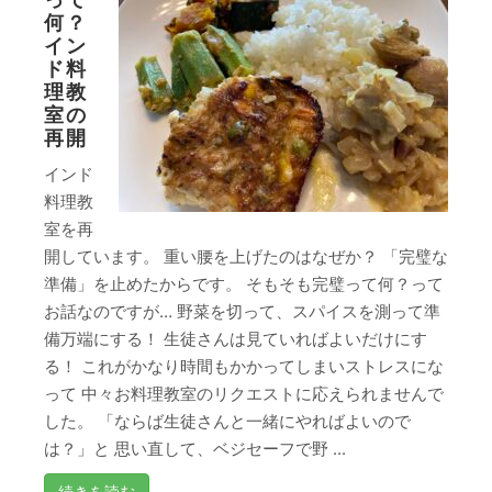
何？
イン
ド料
理教
室の
再開
インド
料理教
室を再
開しています。 重い腰を上げたのはなぜか？ 「完璧な
準備」を止めたからです。 そもそも完璧って何？って
お話なのですが… 野菜を切って、スパイスを測って準
備万端にする！ 生徒さんは見ていればよいだけにす
る！ これがかなり時間もかかってしまいストレスにな
って 中々お料理教室のリクエストに応えられませんで
した。 「ならば生徒さんと一緒にやればよいので
は？」と 思い直して、ベジセーフで野 ...
続きを読む