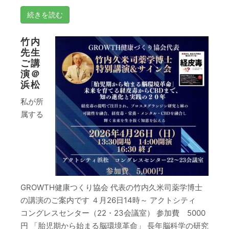
続きを読む
竹内
先生
ご講
演＠
浜松
私が所
属する
GROWTH健康つくり協会 代表の竹内久米司薬学博士
の講演のご案内です ４月26日14時～ アクトシティ
コングレスセンター（22・23会議室） 参加費 5000
円 「胎児期から始まる脳環境革命」 長年脳科学の研究