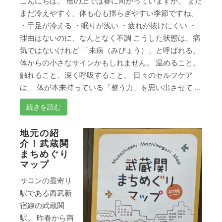
こんにちは。 暦の上では春に向かっていますが、 まだ
まだ冷えやすく、体も心も揺らぎやすい季節ですね。
・手足が冷える ・眠りが浅い ・疲れが抜けにくい ・
理由はないのに、なんとなく不調 こうした状態は、病
気ではないけれど 「未病（みびょう）」と呼ばれる、
体からの小さなサインかもしれません。 温めること、
触れること、深く呼吸すること。 日々のセルフケア
は、 体が本来持っている「整う力」を思い出させて ...
続きを読む
地元の紹
介！武蔵関
まちめぐり
マップ
サロンの最寄り
駅である西武新
宿線の武蔵関
駅。 昨春から商