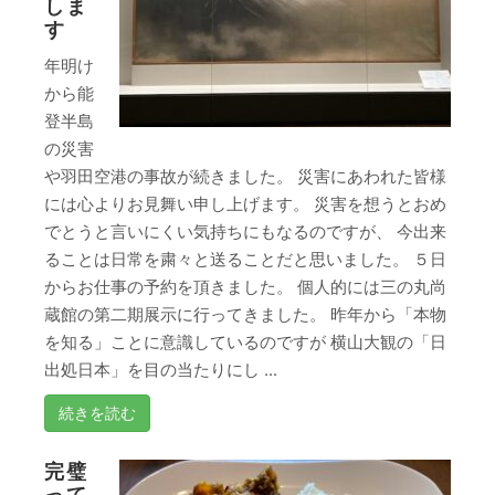
しま
す
年明け
から能
登半島
の災害
や羽田空港の事故が続きました。 災害にあわれた皆様
には心よりお見舞い申し上げます。 災害を想うとおめ
でとうと言いにくい気持ちにもなるのですが、 今出来
ることは日常を粛々と送ることだと思いました。 ５日
からお仕事の予約を頂きました。 個人的には三の丸尚
蔵館の第二期展示に行ってきました。 昨年から「本物
を知る」ことに意識しているのですが 横山大観の「日
出処日本」を目の当たりにし ...
続きを読む
完璧
って