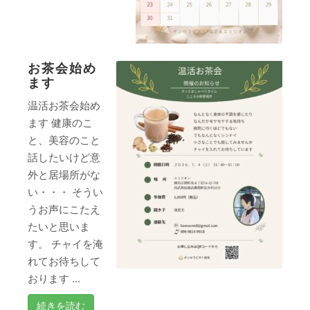
お茶会始め
ます
温活お茶会始め
ます 健康のこ
と、美容のこと
話したいけど意
外と居場所がな
い・・・ そうい
うお声にこたえ
たいと思いま
す。 チャイを淹
れてお待ちして
おります ...
続きを読む