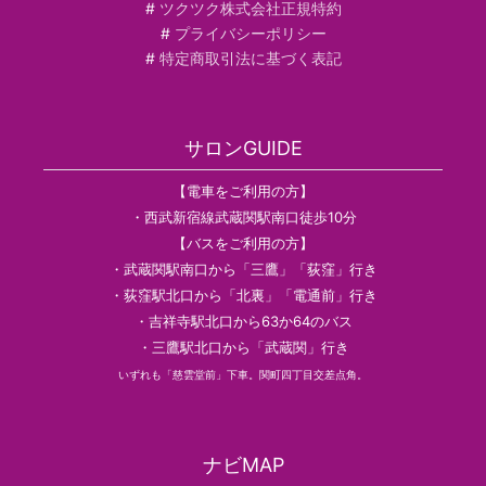
#
ツクツク株式会社正規特約
#
プライバシーポリシー
#
特定商取引法に基づく表記
サロンGUIDE
【電車をご利用の方】
・西武新宿線武蔵関駅南口徒歩10分
【バスをご利用の方】
・武蔵関駅南口から「三鷹」「荻窪」行き
・荻窪駅北口から「北裏」「電通前」行き
・吉祥寺駅北口から63か64のバス
・三鷹駅北口から「武蔵関」行き
いずれも「慈雲堂前」下車。関町四丁目交差点角。
ナビMAP