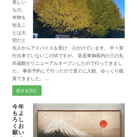
美しい
もの、
本物を
知るこ
とは大
切だと
先人からアドバイスを受け、心がけています。 中々実
行出来ていないこの頃ですが。 皇居東御苑内の三の丸
尚蔵館がリニューアルオープンしたので行ってきまし
た。 事前予約して行ったので直ぐに入館。ゆっくり鑑
賞できました。 ...
続きを読む
今年
もよ
ろし
くお
願い