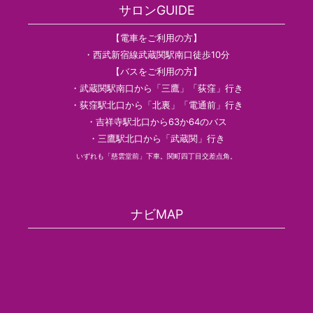
サロンGUIDE
【電車をご利用の方】
・西武新宿線武蔵関駅南口徒歩10分
【バスをご利用の方】
・武蔵関駅南口から「三鷹」「荻窪」行き
・荻窪駅北口から「北裏」「電通前」行き
・吉祥寺駅北口から63か64のバス
・三鷹駅北口から「武蔵関」行き
いずれも「慈雲堂前」下車。関町四丁目交差点角。
ナビMAP