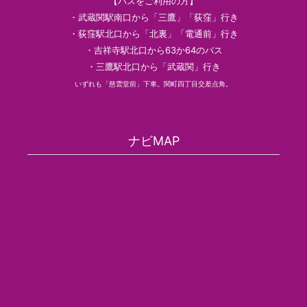
【バスをご利用の方】
・武蔵関駅南口から「三鷹」「荻窪」行き
・荻窪駅北口から「北裏」「電通前」行き
・吉祥寺駅北口から63か64のバス
・三鷹駅北口から「武蔵関」行き
いずれも「慈雲堂前」下車。関町四丁目交差点角。
ナビMAP