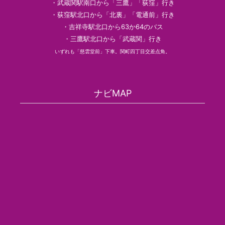
・武蔵関駅南口から「三鷹」「荻窪」行き
・荻窪駅北口から「北裏」「電通前」行き
・吉祥寺駅北口から63か64のバス
・三鷹駅北口から「武蔵関」行き
いずれも「慈雲堂前」下車。関町四丁目交差点角。
ナビMAP