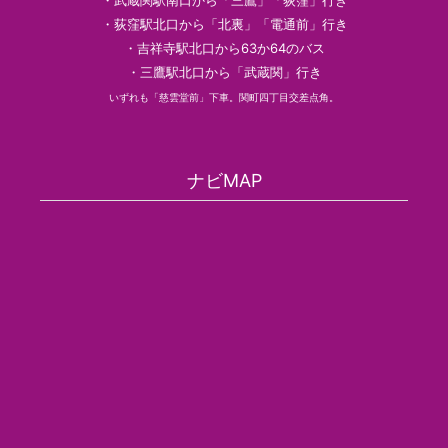
・武蔵関駅南口から「三鷹」「荻窪」行き
・荻窪駅北口から「北裏」「電通前」行き
・吉祥寺駅北口から63か64のバス
・三鷹駅北口から「武蔵関」行き
いずれも「慈雲堂前」下車。関町四丁目交差点角。
ナビMAP