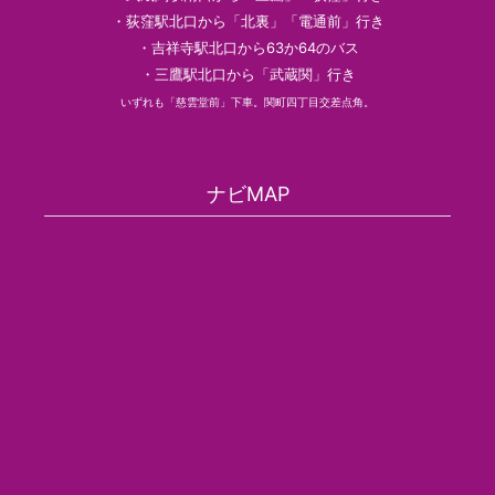
・荻窪駅北口から「北裏」「電通前」行き
・吉祥寺駅北口から63か64のバス
・三鷹駅北口から「武蔵関」行き
いずれも「慈雲堂前」下車。関町四丁目交差点角。
ナビMAP