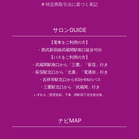
#
特定商取引法に基づく表記
サロンGUIDE
【電車をご利用の方】
・西武新宿線武蔵関駅南口徒歩10分
【バスをご利用の方】
・武蔵関駅南口から「三鷹」「荻窪」行き
・荻窪駅北口から「北裏」「電通前」行き
・吉祥寺駅北口から63か64のバス
・三鷹駅北口から「武蔵関」行き
いずれも「慈雲堂前」下車。関町四丁目交差点角。
ナビMAP