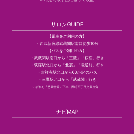
サロンGUIDE
【電車をご利用の方】
・西武新宿線武蔵関駅南口徒歩10分
【バスをご利用の方】
・武蔵関駅南口から「三鷹」「荻窪」行き
・荻窪駅北口から「北裏」「電通前」行き
・吉祥寺駅北口から63か64のバス
・三鷹駅北口から「武蔵関」行き
いずれも「慈雲堂前」下車。関町四丁目交差点角。
ナビMAP