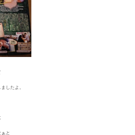
て
しましたよ。
に
なぁと