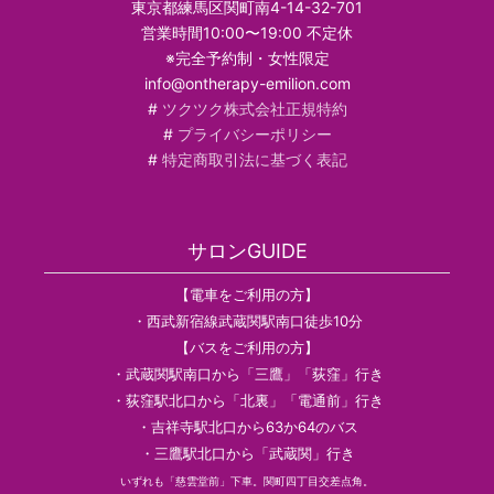
東京都練馬区関町南4-14-32-701
営業時間10:00〜19:00 不定休
※完全予約制・女性限定
info@ontherapy-emilion.com
#
ツクツク株式会社正規特約
#
プライバシーポリシー
#
特定商取引法に基づく表記
サロンGUIDE
【電車をご利用の方】
・西武新宿線武蔵関駅南口徒歩10分
【バスをご利用の方】
・武蔵関駅南口から「三鷹」「荻窪」行き
・荻窪駅北口から「北裏」「電通前」行き
・吉祥寺駅北口から63か64のバス
・三鷹駅北口から「武蔵関」行き
いずれも「慈雲堂前」下車。関町四丁目交差点角。