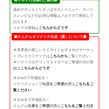
温めサロンエミリオンはサロンメニュー、スパイ
スレシピなどのお得な情報はメルマガで発信して
おります。
メルマガ登録は
こちらからどうぞ
■クムクム＆ツクツク出店（展）について■
☆世界初の新しいＥＣサイトおすそ分けマーケッ
トプレイスツクツクは
こちらから
ご覧ください。
☆ツクツクのアフィリエイターをご希望の方の登
録は
こちらからどうぞ
☆ＢtoCで市場拡大！
ツクツクショップ
出店をご希望の方
は
こちらをご
覧ください
。
☆ＢtoＢで市場拡大！
クムクム
出展をご希望の方
は
こちらをご覧くださ