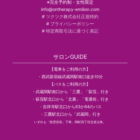
※完全予約制・女性限定
info@ontherapy-emilion.com
#
ツクツク株式会社正規特約
#
プライバシーポリシー
#
特定商取引法に基づく表記
サロンGUIDE
【電車をご利用の方】
・西武新宿線武蔵関駅南口徒歩10分
【バスをご利用の方】
・武蔵関駅南口から「三鷹」「荻窪」行き
・荻窪駅北口から「北裏」「電通前」行き
・吉祥寺駅北口から63か64のバス
・三鷹駅北口から「武蔵関」行き
いずれも「慈雲堂前」下車。関町四丁目交差点角。