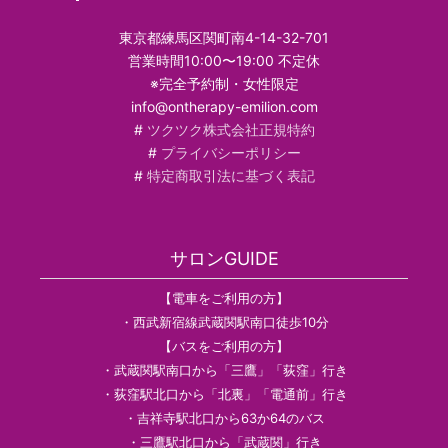
東京都練馬区関町南4-14-32-701
営業時間10:00〜19:00 不定休
※完全予約制・女性限定
info@ontherapy-emilion.com
#
ツクツク株式会社正規特約
#
プライバシーポリシー
#
特定商取引法に基づく表記
サロンGUIDE
【電車をご利用の方】
・西武新宿線武蔵関駅南口徒歩10分
【バスをご利用の方】
・武蔵関駅南口から「三鷹」「荻窪」行き
・荻窪駅北口から「北裏」「電通前」行き
・吉祥寺駅北口から63か64のバス
・三鷹駅北口から「武蔵関」行き