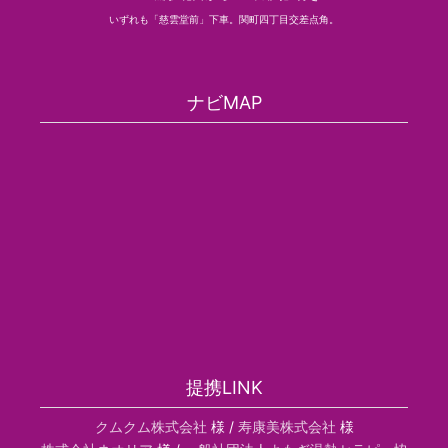
いずれも「慈雲堂前」下車。関町四丁目交差点角。
ナビMAP
提携LINK
クムクム株式会社
様 /
寿康美株式会社
様