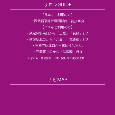
サロンGUIDE
【電車をご利用の方】
・西武新宿線武蔵関駅南口徒歩10分
【バスをご利用の方】
・武蔵関駅南口から「三鷹」「荻窪」行き
・荻窪駅北口から「北裏」「電通前」行き
・吉祥寺駅北口から63か64のバス
・三鷹駅北口から「武蔵関」行き
いずれも「慈雲堂前」下車。関町四丁目交差点角。
ナビMAP