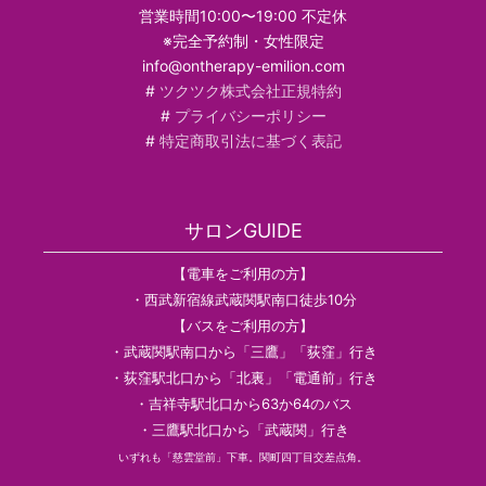
営業時間10:00〜19:00 不定休
※完全予約制・女性限定
info@ontherapy-emilion.com
#
ツクツク株式会社正規特約
#
プライバシーポリシー
#
特定商取引法に基づく表記
サロンGUIDE
【電車をご利用の方】
・西武新宿線武蔵関駅南口徒歩10分
【バスをご利用の方】
・武蔵関駅南口から「三鷹」「荻窪」行き
・荻窪駅北口から「北裏」「電通前」行き
・吉祥寺駅北口から63か64のバス
・三鷹駅北口から「武蔵関」行き
いずれも「慈雲堂前」下車。関町四丁目交差点角。