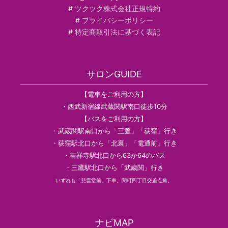
#
ツクツク株式会社正規特約
#
プライバシーポリシー
#
特定商取引法に基づく表記
サロンGUIDE
【電車をご利用の方】
・西武新宿線武蔵関駅南口徒歩10分
【バスをご利用の方】
・武蔵関駅南口から「三鷹」「荻窪」行き
・荻窪駅北口から「北裏」「電通前」行き
・吉祥寺駅北口から63か64のバス
・三鷹駅北口から「武蔵関」行き
いずれも「慈雲堂前」下車。関町四丁目交差点角。
ナビMAP