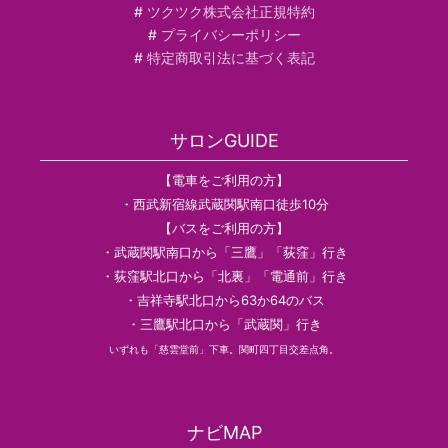
#
ツクツク株式会社正規特約
#
プライバシーポリシー
#
特定商取引法に基づく表記
サロンGUIDE
【電車をご利用の方】
・西武新宿線武蔵関駅南口徒歩10分
【バスをご利用の方】
・武蔵関駅南口から「三鷹」「荻窪」行き
・荻窪駅北口から「北裏」「電通前」行き
・吉祥寺駅北口から63か64のバス
・三鷹駅北口から「武蔵関」行き
いずれも「慈雲堂前」下車。関町四丁目交差点角。
ナビMAP