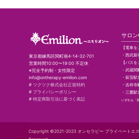
サロンG
【電車を
・西武新
東京都練馬区関町南4-14-32-701
【バスを
営業時間10:00〜19:00 不定休
・武蔵関
※完全予約制・女性限定
・荻窪駅
info@ontherapy-emilion.com
#
ツクツク株式会社正規特約
・吉祥寺
#
プライバシーポリシー
・三鷹駅
#
特定商取引法に基づく表記
いずれも「
Copyright ©2021-2023 オンセラピー プライベート