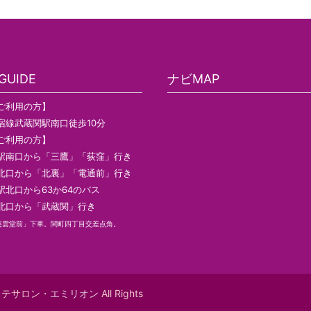
UIDE
ナビMAP
ご利用の方】
宿線武蔵関駅南口徒歩10分
ご利用の方】
駅南口から「三鷹」「荻窪」行き
北口から「北裏」「電通前」行き
駅北口から63か64のバス
北口から「武蔵関」行き
慈雲堂前」下車。関町四丁目交差点角。
エステサロン・
エミリオン
All Rights