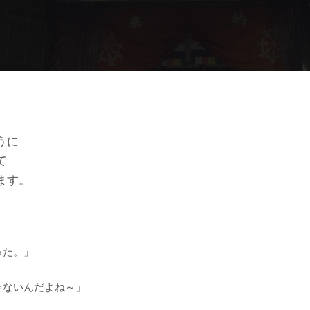
うに
て
ます。
った。」
ゃないんだよね～」