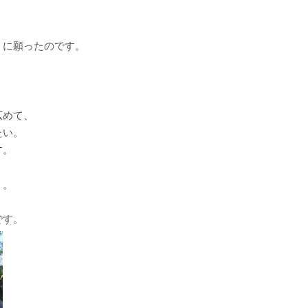
！
うに願ったのです。
広めて、
たい。
す。
う。
です。