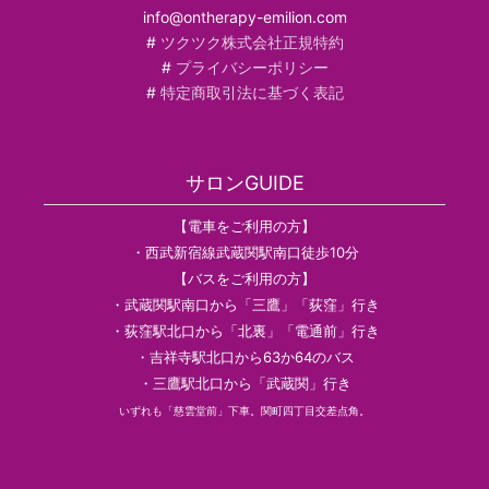
info@ontherapy-emilion.com
#
ツクツク株式会社正規特約
#
プライバシーポリシー
#
特定商取引法に基づく表記
サロンGUIDE
【電車をご利用の方】
・西武新宿線武蔵関駅南口徒歩10分
【バスをご利用の方】
・武蔵関駅南口から「三鷹」「荻窪」行き
・荻窪駅北口から「北裏」「電通前」行き
・吉祥寺駅北口から63か64のバス
・三鷹駅北口から「武蔵関」行き
いずれも「慈雲堂前」下車。関町四丁目交差点角。