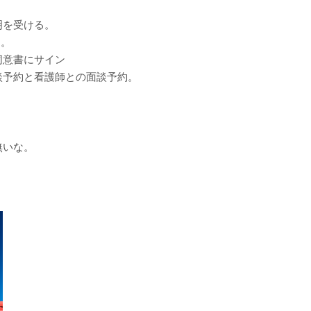
明を受ける。
I。
同意書にサイン
談予約と看護師との面談予約。
無いな。