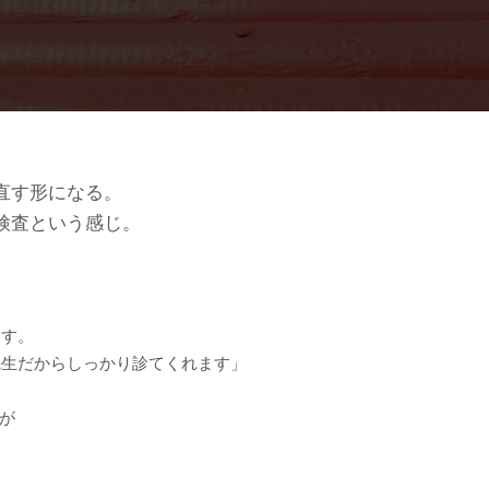
直す形になる。
検査という感じ。
ます。
先生だからしっかり診てくれます」
が