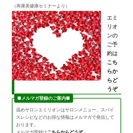
（寿康美健康セミナーより）
エミ
リオ
ンの
ご予
約は
こち
らか
らど
うぞ
■メルマガ登録のご案内■
温めサロンエミリオンはサロンメニュー、スパイ
スレシピなどのお得な情報はメルマガで発信して
おります。
メルマガ登録は
こちらからどうぞ