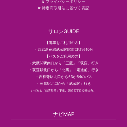
#
プライバシーポリシー
#
特定商取引法に基づく表記
サロンGUIDE
【電車をご利用の方】
・西武新宿線武蔵関駅南口徒歩10分
【バスをご利用の方】
・武蔵関駅南口から「三鷹」「荻窪」行き
・荻窪駅北口から「北裏」「電通前」行き
・吉祥寺駅北口から63か64のバス
・三鷹駅北口から「武蔵関」行き
いずれも「慈雲堂前」下車。関町四丁目交差点角。
ナビMAP