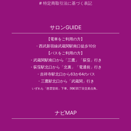
#
特定商取引法に基づく表記
サロンGUIDE
【電車をご利用の方】
・西武新宿線武蔵関駅南口徒歩10分
【バスをご利用の方】
・武蔵関駅南口から「三鷹」「荻窪」行き
・荻窪駅北口から「北裏」「電通前」行き
・吉祥寺駅北口から63か64のバス
・三鷹駅北口から「武蔵関」行き
いずれも「慈雲堂前」下車。関町四丁目交差点角。
ナビMAP