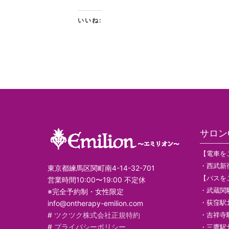
いいね:
サロンG
【電車を
・西武新
東京都練馬区関町南4-14-32-701
【バスを
営業時間10:00〜19:00 不定休
・武蔵関
※完全予約制・女性限定
・荻窪駅
info@ontherapy-emilion.com
#
ツクツク株式会社正規特約
・吉祥寺
#
プライバシーポリシー
・三鷹駅