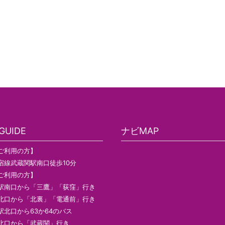
UIDE
ナビMAP
ご利用の方】
宿線武蔵関駅南口徒歩10分
ご利用の方】
駅南口から「三鷹」「荻窪」行き
北口から「北裏」「電通前」行き
駅北口から63か64のバス
北口から「武蔵関」行き