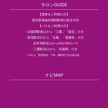
サロンGUIDE
【電車をご利用の方】
・西武新宿線武蔵関駅南口徒歩10分
【バスをご利用の方】
・武蔵関駅南口から「三鷹」「荻窪」行き
・荻窪駅北口から「北裏」「電通前」行き
・吉祥寺駅北口から63か64のバス
・三鷹駅北口から「武蔵関」行き
いずれも「慈雲堂前」下車。関町四丁目交差点角。
ナビMAP