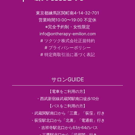
東京都練馬区関町南4-14-32-701
営業時間10:00〜19:00 不定休
※完全予約制・女性限定
info@ontherapy-emilion.com
#
ツクツク株式会社正規特約
#
プライバシーポリシー
#
特定商取引法に基づく表記
サロンGUIDE
【電車をご利用の方】
・西武新宿線武蔵関駅南口徒歩10分
【バスをご利用の方】
・武蔵関駅南口から「三鷹」「荻窪」行き
・荻窪駅北口から「北裏」「電通前」行き
・吉祥寺駅北口から63か64のバス
・三鷹駅北口から「武蔵関」行き