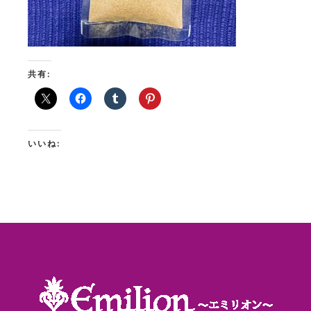
共有:
いいね: