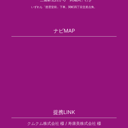
いずれも「慈雲堂前」下車。関町四丁目交差点角。
ナビMAP
提携LINK
クムクム株式会社
様 /
寿康美株式会社
様