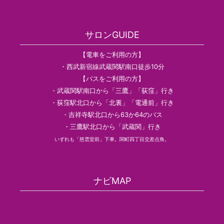
サロンGUIDE
【電車をご利用の方】
・西武新宿線武蔵関駅南口徒歩10分
【バスをご利用の方】
・武蔵関駅南口から「三鷹」「荻窪」行き
・荻窪駅北口から「北裏」「電通前」行き
・吉祥寺駅北口から63か64のバス
・三鷹駅北口から「武蔵関」行き
いずれも「慈雲堂前」下車。関町四丁目交差点角。
ナビMAP