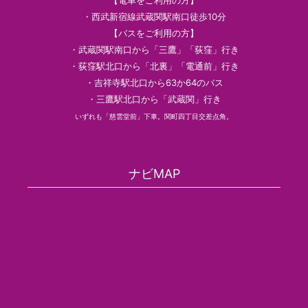
【電車をご利用の方】
・西武新宿線武蔵関駅南口徒歩10分
【バスをご利用の方】
・武蔵関駅南口から「三鷹」「荻窪」行き
・荻窪駅北口から「北裏」「電通前」行き
・吉祥寺駅北口から63か64のバス
・三鷹駅北口から「武蔵関」行き
いずれも「慈雲堂前」下車。関町四丁目交差点角。
ナビMAP