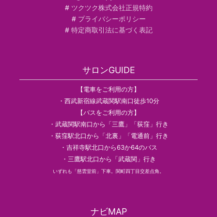
#
ツクツク株式会社正規特約
#
プライバシーポリシー
#
特定商取引法に基づく表記
サロンGUIDE
【電車をご利用の方】
・西武新宿線武蔵関駅南口徒歩10分
【バスをご利用の方】
・武蔵関駅南口から「三鷹」「荻窪」行き
・荻窪駅北口から「北裏」「電通前」行き
・吉祥寺駅北口から63か64のバス
・三鷹駅北口から「武蔵関」行き
いずれも「慈雲堂前」下車。関町四丁目交差点角。
ナビMAP