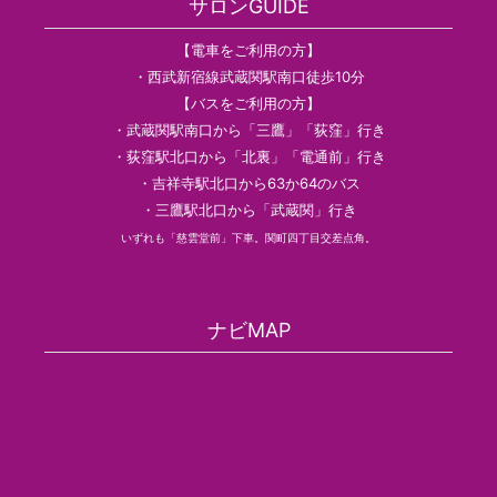
サロンGUIDE
【電車をご利用の方】
・西武新宿線武蔵関駅南口徒歩10分
【バスをご利用の方】
・武蔵関駅南口から「三鷹」「荻窪」行き
・荻窪駅北口から「北裏」「電通前」行き
・吉祥寺駅北口から63か64のバス
・三鷹駅北口から「武蔵関」行き
いずれも「慈雲堂前」下車。関町四丁目交差点角。
ナビMAP