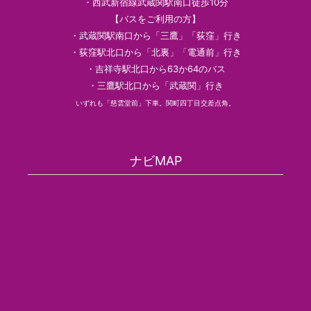
・西武新宿線武蔵関駅南口徒歩10分
【バスをご利用の方】
・武蔵関駅南口から「三鷹」「荻窪」行き
・荻窪駅北口から「北裏」「電通前」行き
・吉祥寺駅北口から63か64のバス
・三鷹駅北口から「武蔵関」行き
いずれも「慈雲堂前」下車。関町四丁目交差点角。
ナビMAP