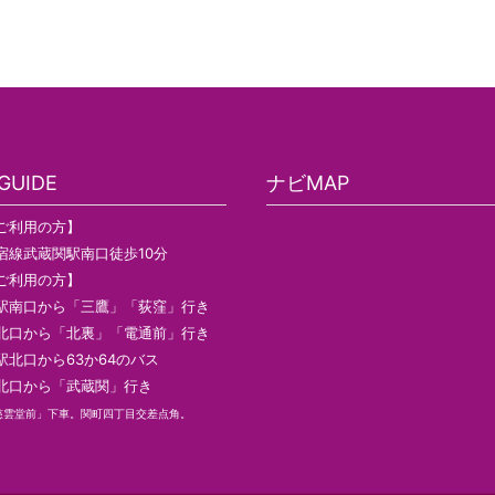
UIDE
ナビMAP
ご利用の方】
宿線武蔵関駅南口徒歩10分
ご利用の方】
駅南口から「三鷹」「荻窪」行き
北口から「北裏」「電通前」行き
駅北口から63か64のバス
北口から「武蔵関」行き
慈雲堂前」下車。関町四丁目交差点角。