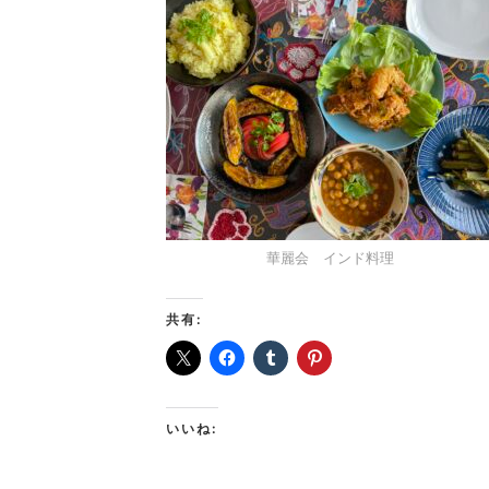
華麗会 インド料理
共有:
いいね: