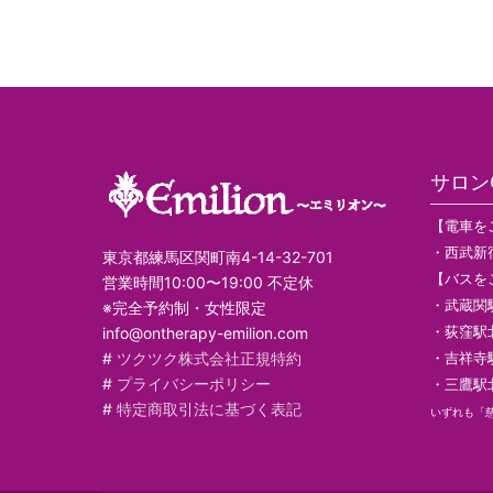
サロンG
【電車を
・西武新
東京都練馬区関町南4-14-32-701
【バスを
営業時間10:00〜19:00 不定休
・武蔵関
※完全予約制・女性限定
・荻窪駅
info@ontherapy-emilion.com
#
ツクツク株式会社正規特約
・吉祥寺
#
プライバシーポリシー
・三鷹駅
#
特定商取引法に基づく表記
いずれも「