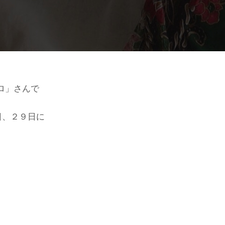
ロ」さんで
日、２９日に