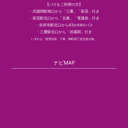
【バスをご利用の方】
・武蔵関駅南口から「三鷹」「荻窪」行き
・荻窪駅北口から「北裏」「電通前」行き
・吉祥寺駅北口から63か64のバス
・三鷹駅北口から「武蔵関」行き
いずれも「慈雲堂前」下車。関町四丁目交差点角。
ナビMAP