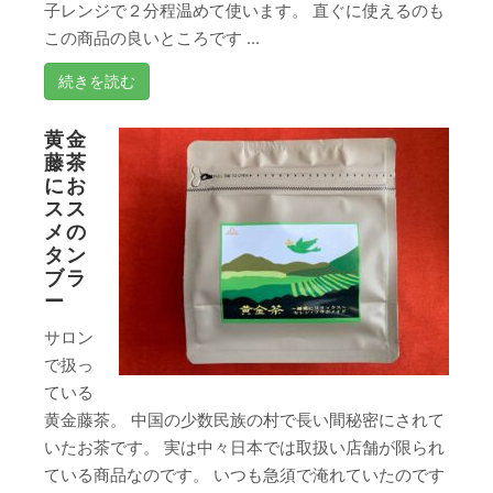
子レンジで２分程温めて使います。 直ぐに使えるのも
この商品の良いところです ...
続きを読む
黄金
藤茶
にお
スス
メの
タン
ブラ
ー
サロン
で扱っ
ている
黄金藤茶。 中国の少数民族の村で長い間秘密にされて
いたお茶です。 実は中々日本では取扱い店舗が限られ
ている商品なのです。 いつも急須で淹れていたのです