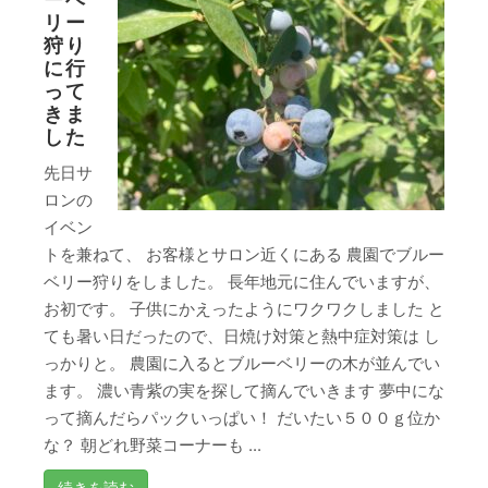
リー
狩り
に行
って
きま
した
先日サ
ロンの
イベン
トを兼ねて、 お客様とサロン近くにある 農園でブルー
ベリー狩りをしました。 長年地元に住んでいますが、
お初です。 子供にかえったようにワクワクしました と
ても暑い日だったので、日焼け対策と熱中症対策は し
っかりと。 農園に入るとブルーベリーの木が並んでい
ます。 濃い青紫の実を探して摘んでいきます 夢中にな
って摘んだらパックいっぱい！ だいたい５００ｇ位か
な？ 朝どれ野菜コーナーも ...
続きを読む