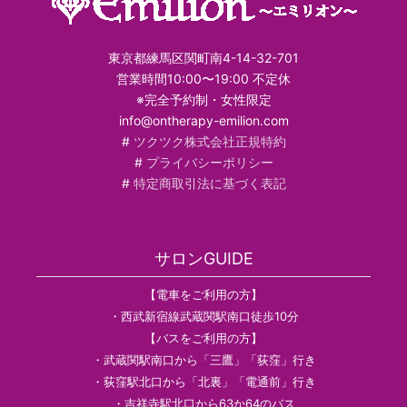
東京都練馬区関町南4-14-32-701
営業時間10:00〜19:00 不定休
※完全予約制・女性限定
info@ontherapy-emilion.com
#
ツクツク株式会社正規特約
#
プライバシーポリシー
#
特定商取引法に基づく表記
サロンGUIDE
【電車をご利用の方】
・西武新宿線武蔵関駅南口徒歩10分
【バスをご利用の方】
・武蔵関駅南口から「三鷹」「荻窪」行き
・荻窪駅北口から「北裏」「電通前」行き
・吉祥寺駅北口から63か64のバス