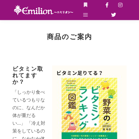
詳細
メインメニュー
商品のご案内
ビタミン取
れてます
か？
「しっかり食べ
ているつもりな
のに、なんだか
体が重だる
い…」 「冷え対
策をしているの
に、なかなか体