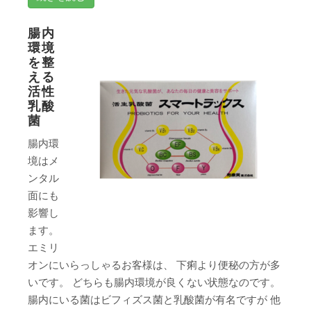
腸内
環境
を整
える
活性
乳酸
菌
腸内環
境はメ
ンタル
面にも
影響し
ます。
エミリ
オンにいらっしゃるお客様は、 下痢より便秘の方が多
いです。 どちらも腸内環境が良くない状態なのです。
腸内にいる菌はビフィズス菌と乳酸菌が有名ですが 他