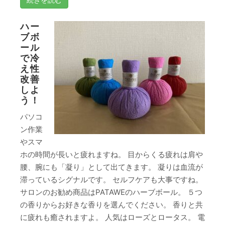
ハー
ブボ
ール
で冷
え性
改善
しよ
う！
パソコ
ン作業
やスマ
ホの時間が長いと疲れますね。 目からくる疲れは肩や
腰、腕にも「凝り」として出てきます。 凝りは血流が
滞っているシグナルです。 セルフケアも大事ですね。
サロンのお勧め商品はPATAWEのハーブボール。 ５つ
の香りからお好きな香りを選んでください。 香りと共
に疲れも癒されますよ。 人気はローズとロータス。 電