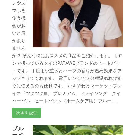
ンやス
マホを
使う機
会が多
いと肩
が凝り
ません
か？ そんな時におススメの商品をご紹介します。 サロ
ンで扱っているタイのPATAWEブランドのヒートパッ
トです。 丁度よい重さとハーブの香りが温め効果をア
ップさせてくれます。 電子レンジで２分程温めればす
ぐに使えるのも便利です。 おすそわけマーケットプレ
イス「ツクツク!!!」 プレミアム アメイジング タイ
ハーバル ヒートパット（ホームケア用）ブルー ...
続きを読む
ブル
ーベ