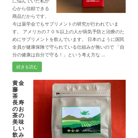
に悩んでいた私が
心から信頼できる
商品だからです。
今は薬学会でもサプリメントの研究が行われていま
す。 アメリカの７０％以上の人が病気予防と治療のた
めにサプリメントを飲んでいます。 日本のように国民
全員が健康保険で守られている仕組みが無いので 「自
分の健康は自分で守る！」という考え方な ...
続きを読む
黄金
藤
茶
長寿
のお
茶の
美味
しい
飲み