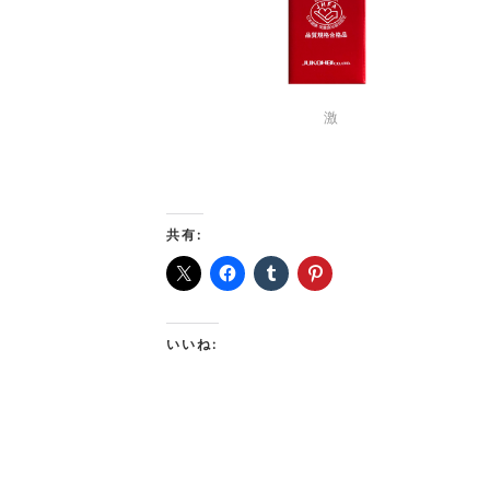
激
共有:
いいね: