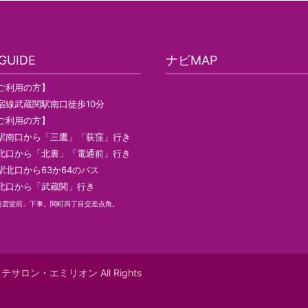
UIDE
ナビMAP
ご利用の方】
宿線武蔵関駅南口徒歩10分
ご利用の方】
駅南口から「三鷹」「荻窪」行き
北口から「北裏」「電通前」行き
駅北口から63か64のバス
北口から「武蔵関」行き
慈雲堂前」下車。関町四丁目交差点角。
エステサロン・
エミリオン
All Rights