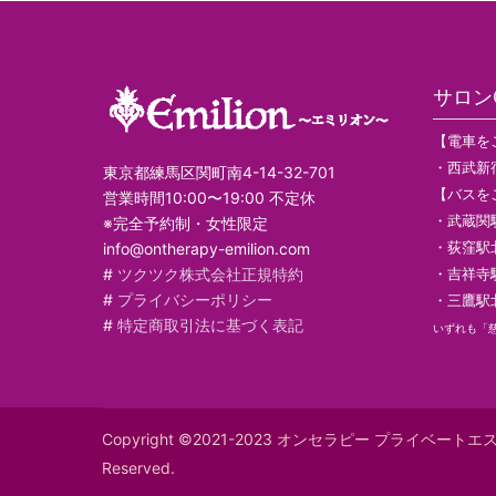
サロンG
【電車を
・西武新
東京都練馬区関町南4-14-32-701
【バスを
営業時間10:00〜19:00 不定休
・武蔵関
※完全予約制・女性限定
・荻窪駅
info@ontherapy-emilion.com
#
ツクツク株式会社正規特約
・吉祥寺
#
プライバシーポリシー
・三鷹駅
#
特定商取引法に基づく表記
いずれも「
Copyright ©2021-2023 オンセラピー プライベート
Reserved.