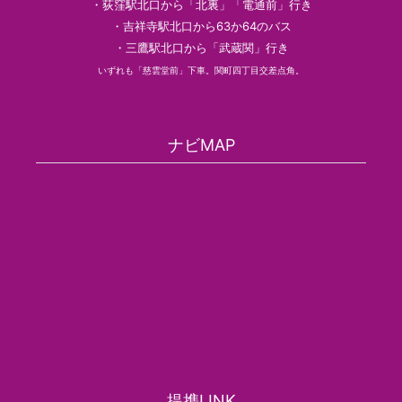
・荻窪駅北口から「北裏」「電通前」行き
・吉祥寺駅北口から63か64のバス
・三鷹駅北口から「武蔵関」行き
いずれも「慈雲堂前」下車。関町四丁目交差点角。
ナビMAP
提携LINK