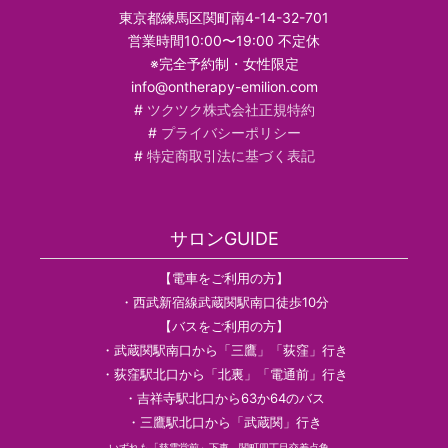
東京都練馬区関町南4-14-32-701
営業時間10:00〜19:00 不定休
※完全予約制・女性限定
info@ontherapy-emilion.com
#
ツクツク株式会社正規特約
#
プライバシーポリシー
#
特定商取引法に基づく表記
サロンGUIDE
【電車をご利用の方】
・西武新宿線武蔵関駅南口徒歩10分
【バスをご利用の方】
・武蔵関駅南口から「三鷹」「荻窪」行き
・荻窪駅北口から「北裏」「電通前」行き
・吉祥寺駅北口から63か64のバス
・三鷹駅北口から「武蔵関」行き
いずれも「慈雲堂前」下車。関町四丁目交差点角。