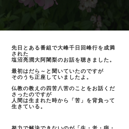
先日とある番組で大峰千日回峰行を成満
された
塩沼亮潤大阿闍梨
のお話を聴きました。
最初はだら～と聞いていたのですが
そのうち正座していましたよ。
仏教の教えの四苦八苦のことをお話くだ
さったのですが
人間は生まれた時から「苦」を背負って
生きている。
努力で解決できないのが「生・老・病・