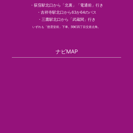
・荻窪駅北口から「北裏」「電通前」行き
・吉祥寺駅北口から63か64のバス
・三鷹駅北口から「武蔵関」行き
いずれも「慈雲堂前」下車。関町四丁目交差点角。
ナビMAP