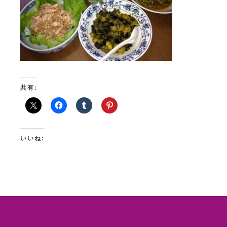
共有:
いいね: