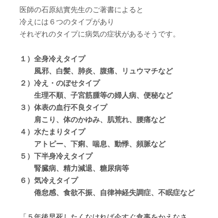
医師の石原結實先生のご著書によると
冷えには６つのタイプがあり
それぞれのタイプに病気の症状があるそうです。
１）全身冷えタイプ
風邪、白髪、肺炎、腹痛、リュウマチなど
２）冷え・のぼせタイプ
生理不順、子宮筋腫等の婦人病、便秘など
３）体表の血行不良タイプ
肩こり、体のかゆみ、肌荒れ、腰痛など
４）水たまりタイプ
アトピー、下痢、喘息、動悸、頻脈など
５）下半身冷えタイプ
腎臓病、精力減退、糖尿病等
６）気冷えタイプ
倦怠感、食欲不振、自律神経失調症、不眠症など
「５年後早死したくなければ今すぐ食事をかえなさ