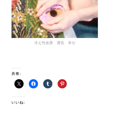
冷え性改善 運気 幸せ
共有:
いいね: