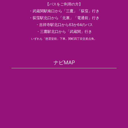
【バスをご利用の方】
・武蔵関駅南口から「三鷹」「荻窪」行き
・荻窪駅北口から「北裏」「電通前」行き
・吉祥寺駅北口から63か64のバス
・三鷹駅北口から「武蔵関」行き
いずれも「慈雲堂前」下車。関町四丁目交差点角。
ナビMAP