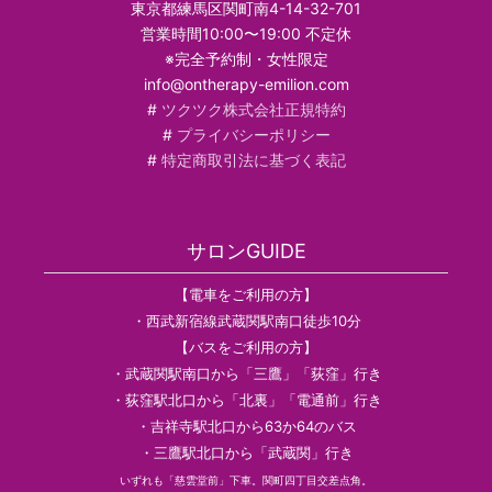
東京都練馬区関町南4-14-32-701
営業時間10:00〜19:00 不定休
※完全予約制・女性限定
info@ontherapy-emilion.com
#
ツクツク株式会社正規特約
#
プライバシーポリシー
#
特定商取引法に基づく表記
サロンGUIDE
【電車をご利用の方】
・西武新宿線武蔵関駅南口徒歩10分
【バスをご利用の方】
・武蔵関駅南口から「三鷹」「荻窪」行き
・荻窪駅北口から「北裏」「電通前」行き
・吉祥寺駅北口から63か64のバス
・三鷹駅北口から「武蔵関」行き
いずれも「慈雲堂前」下車。関町四丁目交差点角。