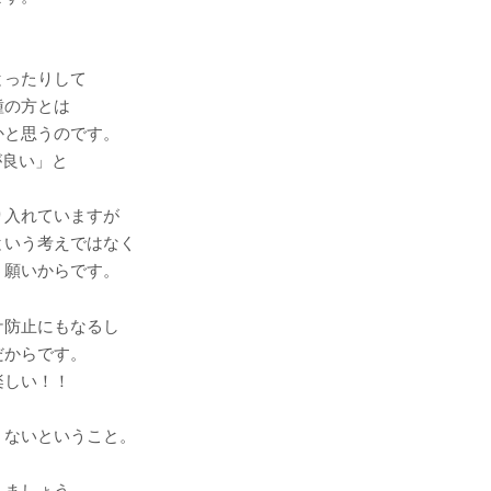
とったりして
種の方とは
かと思うのです。
が良い」と
り入れていますが
という考えではなく
う願いからです。
ケ防止にもなるし
だからです。
楽しい！！
くないということ。
。
しましょう。