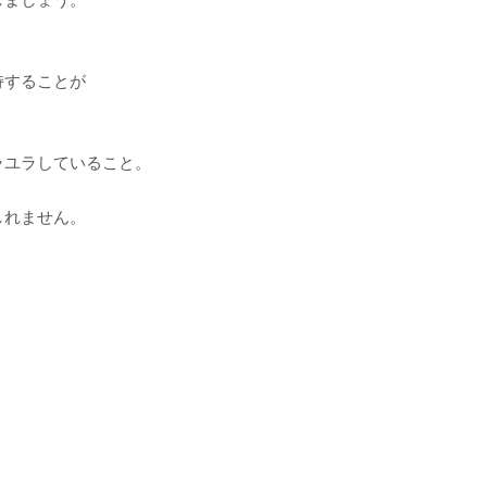
？
持することが
ラユラしていること。
しれません。