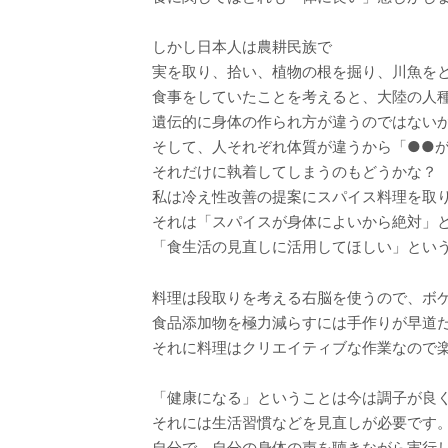
しかし日本人は農耕民族で
実を取り、拾い、植物の根を掘り、川魚を
食事をしていたことを考えると、大陸の人
遺伝的に身体の作られ方が違うのではない
そして、人それぞれ体質が違うから「●●
それだけに執着してしまうのもどうかな？
私は冷え性改善の提案にスパイス料理を取
それは「スパイスが身体によいから絶対」
「食生活の見直しに活用してほしい」とい
料理は段取りを考える右脳を使うので、ボ
食品添加物を極力減らすには手作りが早道
それに料理はクリエイティブな作業なので
「健康になる」ということは今は調子が良
それには生活習慣などを見直しが必要です
自分で、自分の身体の声を聴きながら実行