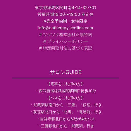
東京都練馬区関町南4-14-32-701
営業時間10:00〜19:00 不定休
※完全予約制・女性限定
info@ontherapy-emilion.com
#
ツクツク株式会社正規特約
#
プライバシーポリシー
#
特定商取引法に基づく表記
サロンGUIDE
【電車をご利用の方】
・西武新宿線武蔵関駅南口徒歩10分
【バスをご利用の方】
・武蔵関駅南口から「三鷹」「荻窪」行き
・荻窪駅北口から「北裏」「電通前」行き
・吉祥寺駅北口から63か64のバス
・三鷹駅北口から「武蔵関」行き