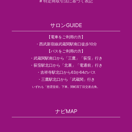
#
特定商取引法に基づく表記
サロンGUIDE
【電車をご利用の方】
・西武新宿線武蔵関駅南口徒歩10分
【バスをご利用の方】
・武蔵関駅南口から「三鷹」「荻窪」行き
・荻窪駅北口から「北裏」「電通前」行き
・吉祥寺駅北口から63か64のバス
・三鷹駅北口から「武蔵関」行き
いずれも「慈雲堂前」下車。関町四丁目交差点角。
ナビMAP