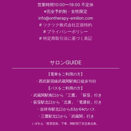
営業時間10:00〜19:00 不定休
※完全予約制・女性限定
info@ontherapy-emilion.com
#
ツクツク株式会社正規特約
#
プライバシーポリシー
#
特定商取引法に基づく表記
サロンGUIDE
【電車をご利用の方】
・西武新宿線武蔵関駅南口徒歩10分
【バスをご利用の方】
・武蔵関駅南口から「三鷹」「荻窪」行き
・荻窪駅北口から「北裏」「電通前」行き
・吉祥寺駅北口から63か64のバス
・三鷹駅北口から「武蔵関」行き
いずれも「慈雲堂前」下車。関町四丁目交差点角。