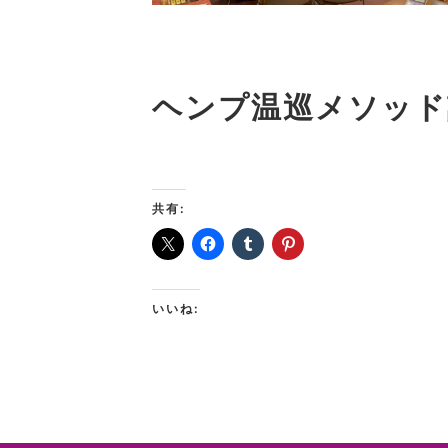
ヘンプ温巡メソッ
ド
共有:
いいね: